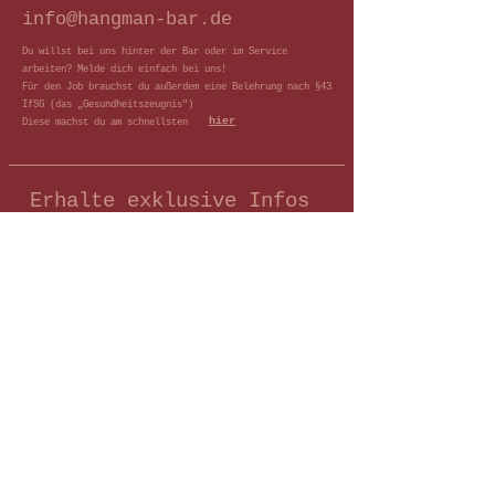
info@hangman-bar.de
Du willst bei uns hinter der Bar oder im Service
arbeiten? Melde dich einfach bei uns!
Für den Job brauchst du außerdem eine Belehrung nach §43
IfSG (das „Gesundheitszeugnis")
hier
Diese machst du am schnellsten
Erhalte exklusive Infos
und Neuigkeiten
E-Mail-Adresse
Abonnieren